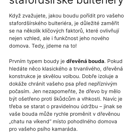
Když zvažujete, jakou boudu pořídit pro vašeho
stafordšírského bulteriéra, je důležité zaměřit
se na několik klíčových faktorů, které ovlivňují
nejen vzhled, ale i funkčnost jeho nového
domova. Tedy, jdeme na to!
Prvním typem boudy je
dřevěná bouda
. Pokud
hledáte něco klasického a trvanlivého, dřevěná
konstrukce je skvělou volbou. Dobře izoluje a
dokáže chránit vašeho psa před nepříznivým
počasím. Jen nezapomeňte, že dřevo by mělo
být ošetřeno proti škůdcům a vlhkosti. Navíc je
třeba se starat o pravidelnou údržbu – jinak se
vaše bouda může rychle proměnit v dřevěnou
„chatu na víkend“ místo pohodlného domova
pro vašeho psího kamaráda.