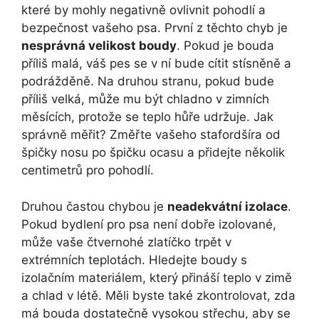
které by mohly negativně ovlivnit pohodlí a
bezpečnost vašeho psa. První z těchto chyb je
nesprávná velikost boudy
. Pokud je bouda
příliš malá, váš pes se v ní bude cítit stísněně a
podrážděně. Na druhou stranu, pokud bude
příliš velká, může mu být chladno v zimních
měsících, protože se teplo hůře udržuje. Jak
správně měřit? Změřte vašeho stafordšíra od
špičky nosu po špičku ocasu a přidejte několik
centimetrů pro pohodlí.
Druhou častou chybou je
neadekvátní izolace
.
Pokud bydlení pro psa není dobře izolované,
může vaše čtvernohé zlatíčko trpět v
extrémních teplotách. Hledejte boudy s
izolačním materiálem, který přináší teplo v zimě
a chlad v létě. Měli byste také zkontrolovat, zda
má bouda dostatečně vysokou střechu, aby se