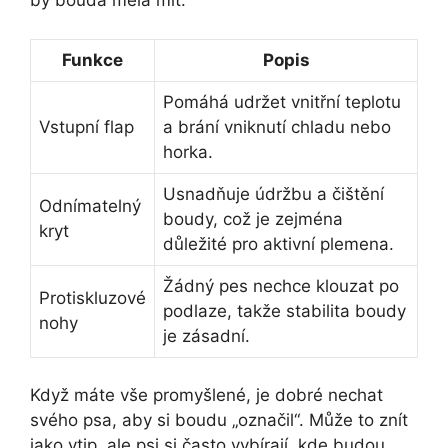
by bouda měla mít:
Funkce
Popis
Pomáhá udržet vnitřní teplotu
Vstupní flap
a brání vniknutí chladu nebo
horka.
Usnadňuje údržbu a čištění
Odnímatelný
boudy, což je zejména
kryt
důležité pro aktivní plemena.
Žádný pes nechce klouzat po
Protiskluzové
podlaze, takže stabilita boudy
nohy
je zásadní.
Když máte vše promyšlené, je dobré nechat
svého psa, aby si boudu „označil“. Může to znít
jako vtip, ale psi si často vybírají, kde budou