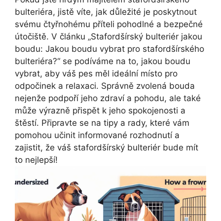
bulteriéra, jistě víte, jak důležité je poskytnout
svému čtyřnohému příteli pohodlné a bezpečné
útočiště. V článku „Stafordšírský bulteriér jakou
boudu: Jakou boudu vybrat pro stafordšírského
bulteriéra?“ se podíváme na to, jakou boudu
vybrat, aby váš pes měl ideální místo pro
odpočinek a relaxaci. Správně zvolená bouda
nejenže podpoří jeho zdraví a pohodu, ale také
může výrazně přispět k jeho spokojenosti a
štěstí. Připravte se na tipy a rady, které vám
pomohou učinit informované rozhodnutí a
zajistit, že váš stafordšírský bulteriér bude mít
to nejlepší!