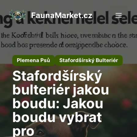
Přeskočit
na
FaunaMarket.cz
Men
obsah
Plemena Psů
Stafordšírský Bulteriér
Stafordšírský
bulteriér jakou
boudu: Jakou
boudu vybrat
pro