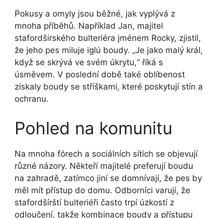
Pokusy a omyly jsou běžné, jak vyplývá z
mnoha příběhů. Například Jan, majitel
stafordširského bulteriéra jménem Rocky, zjistil,
že jeho pes miluje iglú boudy. „Je jako malý král,
když se skrývá ve svém úkrytu,“ říká s
úsměvem. V poslední době také oblíbenost
získaly boudy se stříškami, které poskytují stín a
ochranu.
Pohled na komunitu
Na mnoha fórech a sociálních sítích se objevují
různé názory. Někteří majitelé preferují boudu
na zahradě, zatímco jiní se domnívají, že pes by
měl mít přístup do domu. Odborníci varují, že
stafordšírští bulteriéři často trpí úzkostí z
odloučení, takže kombinace boudy a přístupu