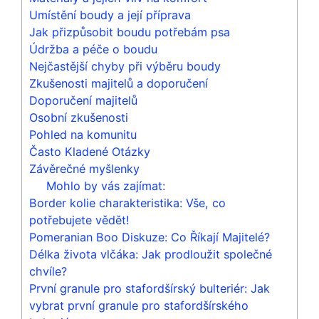
Umístění boudy a její příprava
Jak přizpůsobit boudu potřebám psa
Údržba a péče o boudu
Nejčastější chyby při výběru boudy
Zkušenosti majitelů a doporučení
Doporučení majitelů
Osobní zkušenosti
Pohled na komunitu
Často Kladené Otázky
Závěrečné myšlenky
Mohlo by vás zajímat:
Border kolie charakteristika: Vše, co
potřebujete vědět!
Pomeranian Boo Diskuze: Co Říkají Majitelé?
Délka života vlčáka: Jak prodloužit společné
chvíle?
První granule pro stafordšírský bulteriér: Jak
vybrat první granule pro stafordšírského