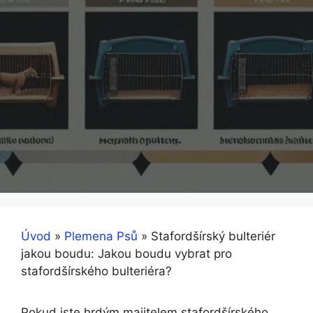
Úvod
»
Plemena Psů
»
Stafordšírský bulteriér
jakou boudu: Jakou boudu vybrat pro
stafordšírského bulteriéra?
Pokud jste hrdým majitelem stafordšírského