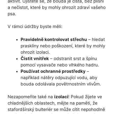
aktivit. Ujistěte se, že bouda je čistá, bez plísní
a nečistot, které by mohly ohrozit zdraví vašeho
psa.
V rámci údržby byste měli:
Pravidelně kontrolovat střechu
– hledat
praskliny nebo poškození, které by mohly
ohrozit izolaci.
Čistit vnitřek
– odstranit srst a špínu
pomocí vysavače nebo vlhkého hadru.
Používat ochranné prostředky
–
například nátěry odpuzující vodu, aby
bouda odolávala povětrnostním vlivům.
Nezapomeňte také na
izolaci
! Pokud žijete ve
chladnějších oblastech, mějte na paměti, že
stafordšírský bulteriér se může cítit nepohodlně