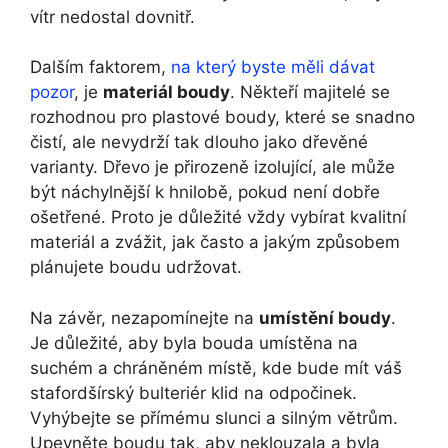
vítr nedostal dovnitř.
Dalším faktorem,
na který byste měli dávat
pozor
, je
materiál boudy
. Někteří majitelé se
rozhodnou pro plastové boudy, které se snadno
čistí, ale nevydrží tak dlouho jako dřevěné
varianty. Dřevo je přirozeně izolující, ale může
být náchylnější k hnilobě, pokud není dobře
ošetřené. Proto je důležité vždy vybírat kvalitní
materiál a zvážit, jak často a jakým způsobem
plánujete boudu udržovat.
Na závěr, nezapomínejte na
umístění boudy
.
Je důležité, aby byla bouda umístěna na
suchém a chráněném místě, kde bude mít váš
stafordšírský bulteriér klid na odpočinek.
Vyhýbejte se přímému slunci a silným větrům.
Upevněte boudu tak, aby neklouzala a byla