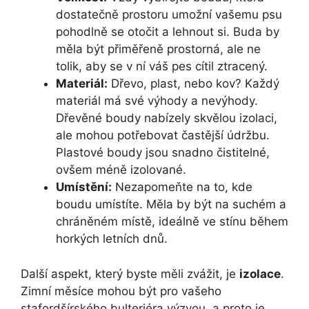
dostatečně prostoru umožní vašemu psu
pohodlně se otočit a lehnout si. Buda by
měla být přiměřeně prostorná, ale ne
tolik, aby se v ní váš pes cítil ztracený.
Materiál:
Dřevo, plast, nebo kov? Každý
materiál má své výhody a nevýhody.
Dřevěné boudy nabízely skvělou izolaci,
ale mohou potřebovat častější údržbu.
Plastové boudy jsou snadno čistitelné,
ovšem méně izolované.
Umístění:
Nezapomeňte na to, kde
boudu umístíte. Měla by být na suchém a
chráněném místě, ideálně ve stínu během
horkých letních dnů.
Další aspekt, který byste měli zvážit, je
izolace
.
Zimní měsíce mohou být pro vašeho
stafordšírského bulteriéra výzvou, a proto je