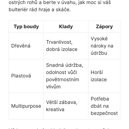
ostrých rohů a berte v úvahu, jak moc si váš
bulteriér rád hraje a skáče.
Typ boudy
Klady
Zápory
Vysoké
Trvanlivost,
Dřevěná
nároky na
dobrá izolace
údržbu
Snadná údržba,
odolnost vůči
Horší
Plastová
povětrnostním
izolace
vlivům
Potřeba
Větší zábava,
Multipurpose
dbát na
kreativa
bezpečnost