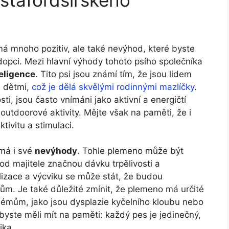
 má mnoho pozitiv, ale také nevýhod, které byste
dopci. Mezi hlavní výhody tohoto psího společníka
eligence
. Tito psi jsou známí tím, že jsou lidem
s dětmi,
což je dělá skvělými rodinnými mazlíčky
.
ti, jsou často vnímáni jako aktivní a energičtí
jí outdoorové aktivity. Mějte však na paměti, že i
tivitu a stimulaci.
 má i své
nevýhody
. Tohle plemeno může být
od majitele značnou dávku trpělivosti a
lizace a výcviku se může stát, že budou
sům. Je také důležité zmínit, že plemeno má určité
lémům, jako jsou dysplazie kyčelního kloubu nebo
byste měli mít na paměti: každý pes je jedinečný,
ika.