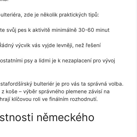
teriéra, zde je několik praktických tipů:
te svůj pes k aktivitě minimálně 30-60 minut
ádný výcvik vás vyjde levněji, než řešení
statními psy a lidmi je k nezaplacení pro vývoj
stafordšírský bulteriér je pro vás ta správná volba.
 z koše – výběr správného plemene závisí na
rají klíčovou roli ve finálním rozhodnutí.
lastnosti německého