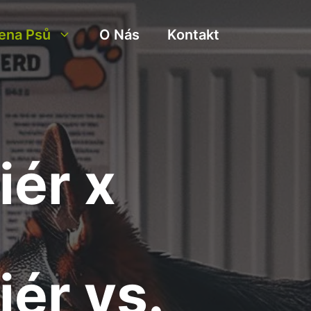
ena Psů
O Nás
Kontakt
iér x
iér vs.