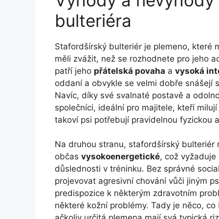
bulteriéra
Stafordšírský bulteriér je plemeno, které
měli zvážit, než se rozhodnete pro jeho a
patří jeho
přátelská povaha
a
vysoká int
oddaní a obvykle se velmi dobře snášejí 
Navíc, díky své svalnaté postavě a odolnos
společníci, ideální pro majitele, kteří milu
takoví psi potřebují pravidelnou fyzickou ak
Na druhou stranu, stafordšírský bulteriér
občas
vysokoenergetické
, což vyžaduje 
důslednosti v tréninku. Bez správné socia
projevovat agresivní chování vůči jiným p
predispozice k některým zdravotním prob
některé kožní problémy. Tady je něco, co 
ačkoliv určitá plemena mají svá typická riz