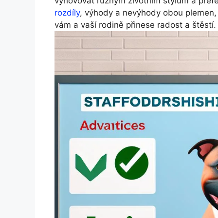
vyhovovat různým životním stylům a pref
rozdíly
, výhody a nevýhody obou plemen, a
vám a vaší rodině přinese radost a štěstí.