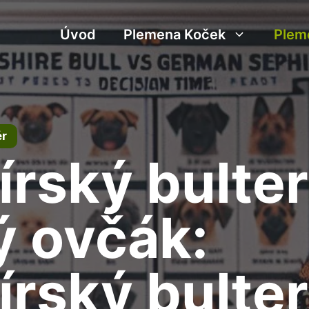
Úvod
Plemena Koček
Plem
ér
írský bulter
 ovčák:
írský bulter