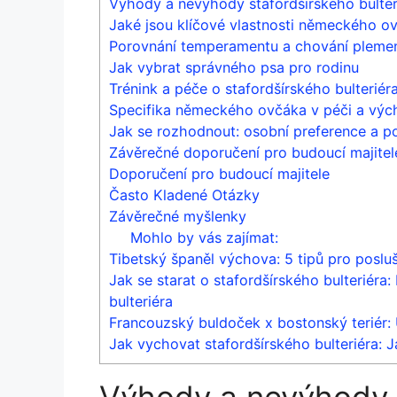
Výhody a nevýhody stafordšírského bulter
Jaké jsou klíčové vlastnosti německého o
Porovnání temperamentu a chování pleme
Jak vybrat správného psa pro rodinu
Trénink a péče o stafordšírského bulteriér
Specifika německého ovčáka v péči a výc
Jak se rozhodnout: osobní preference a p
Závěrečné doporučení pro budoucí majitel
Doporučení pro budoucí majitele
Často Kladené Otázky
Závěrečné myšlenky
Mohlo by vás zajímat:
Tibetský španěl výchova: 5 tipů pro poslu
Jak se starat o stafordšírského bulteriéra
bulteriéra
Francouzský buldoček x bostonský teriér: 
Jak vychovat stafordšírského bulteriéra: 
Výhody a nevýhody 