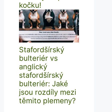
kočku!
Stafordšírský
bulteriér vs
anglický
stafordšírský
bulteriér: Jaké
jsou rozdíly mezi
těmito plemeny?