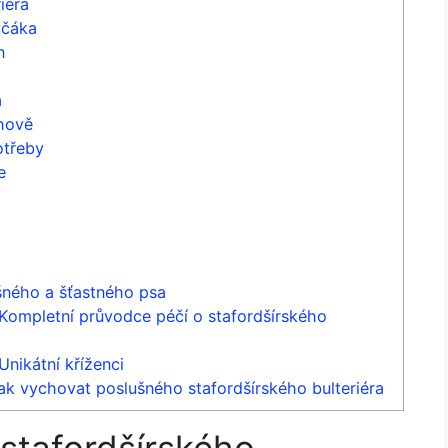
iéra
včáka
n
a
hově
otřeby
e
šného a šťastného psa
: Kompletní průvodce péčí o stafordšírského
Unikátní kříženci
Jak vychovat poslušného stafordšírského bulteriéra
stafordšírského