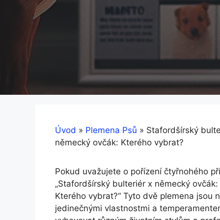
Úvod
»
Plemena Psů
»
Stafordšírský bult
německý ovčák: Kterého vybrat?
Pokud uvažujete o pořízení čtyřnohého pří
„Stafordšírský bulteriér x německý ovčák:
Kterého vybrat?“ Tyto dvě plemena jsou ne
jedinečnými vlastnostmi a temperamentem