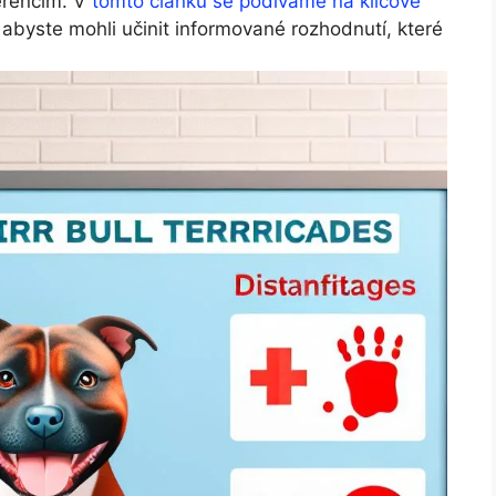
erencím. V
tomto článku se podíváme na klíčové
byste mohli učinit informované rozhodnutí, které